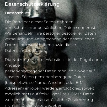
Datenschutzerklärung
Datenschutz
Die Betreiber dieser Seiten nehmen
den Schutz Ihrer persönlichen Daten sehr ernst.
Wir behandeln Ihre personenbezogenen Daten
vertraulich und entsprechend der gesetzlichen
Datenschutzvorschriften sowie dieser
Datenschutzerklärung.
Die Nutzung unserer Website ist in der Regel ohne
Angabe
personenbezogener Daten möglich. Soweit auf
unseren Seiten personenbezogene Daten
(beispielsweise Name, Anschrift oder E-Mail-
Adressen) erhoben werden, erfolgt dies, soweit
möglich, stets auf freiwilliger Basis. Diese Daten
werden ohne Ihre ausdrückliche Zustimmung
nicht an Dritte weitergegeben.