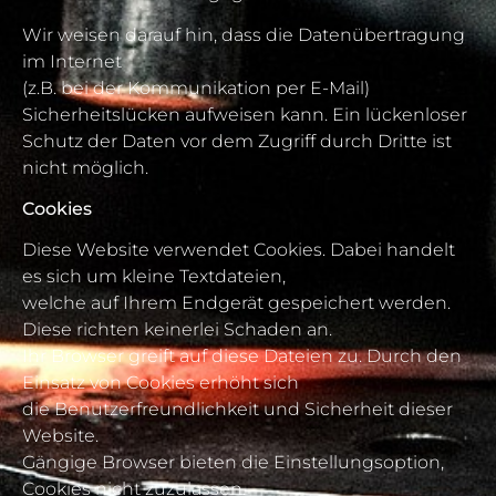
Wir weisen darauf hin, dass die Datenübertragung
im Internet
(z.B. bei der Kommunikation per E-Mail)
Sicherheitslücken aufweisen kann. Ein lückenloser
Schutz der Daten vor dem Zugriff durch Dritte ist
nicht möglich.
Cookies
Diese Website verwendet Cookies. Dabei handelt
es sich um kleine Textdateien,
welche auf Ihrem Endgerät gespeichert werden.
Diese richten keinerlei Schaden an.
Ihr Browser greift auf diese Dateien zu. Durch den
Einsatz von Cookies erhöht sich
die Benutzerfreundlichkeit und Sicherheit dieser
Website.
Gängige Browser bieten die Einstellungsoption,
Cookies nicht zuzulassen.